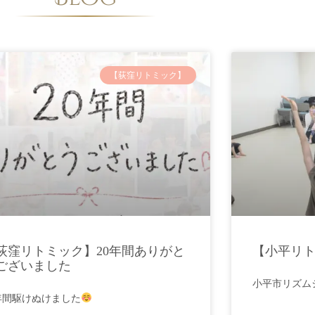
【荻窪リトミック】
荻窪リトミック】20年間ありがと
【小平リ
ございました
小平市リズムジ
0年間駆けぬけました