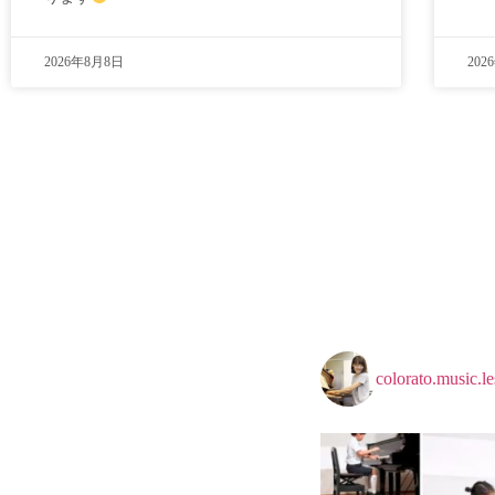
2026年8月8日
202
colorato.music.l