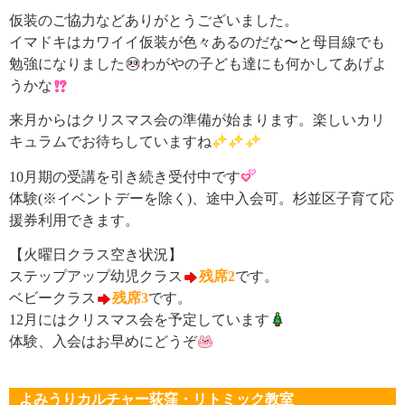
仮装のご協力などありがとうございました。
イマドキはカワイイ仮装が色々あるのだな〜と母目線でも
勉強になりました
わがやの子ども達にも何かしてあげよ
うかな
来月からはクリスマス会の準備が始まります。楽しいカリ
キュラムでお待ちしていますね
10月期の受講を引き続き受付中です
体験(※イベントデーを除く)、途中入会可。杉並区子育て応
援券利用できます。
【火曜日クラス空き状況】
ステップアップ幼児クラス
残席2
です。
ベビークラス
残席3
です。
12月にはクリスマス会を予定しています
体験、入会はお早めにどうぞ
よみうりカルチャー荻窪・リトミック教室