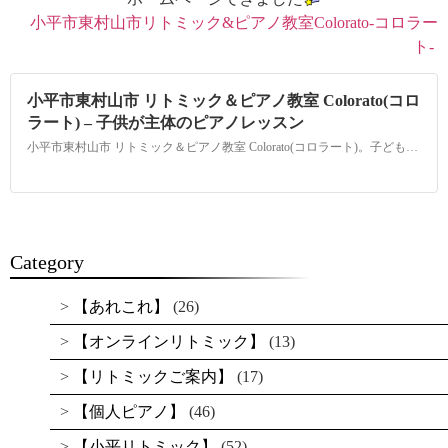
小平市東村山市リトミック&ピアノ教室Colorato-コロラー
ト-
小平市東村山市 リトミック＆ピアノ教室 Colorato(コロ
ラート) – 子供が主体のピアノレッスン
小平市東村山市 リトミック＆ピアノ教室 Colorato(コロラート)。子どもたちにありのまま、自分らしい色でいてほしいという願いをこめてつけました。Coloratoではお子さまのありのままを受け止め、お子さまと保護者の思いに寄り添い、おやこのアタッチメント(愛着関係)形成を大切に考える音楽教室です。0才から音楽と共に心を寄せあい学びませんか。
Category
【あれこれ】
(26)
【オンラインリトミック】
(13)
【リトミックご案内】
(17)
【個人ピアノ】
(46)
【小平リトミック】
(52)