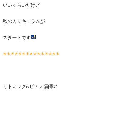
いいくらいだけど
秋のカリキュラムが
スタートです
✳✳✳✳✳✳✳✴
✳✳✳✳✳✳✳
リトミック&ピアノ講師の