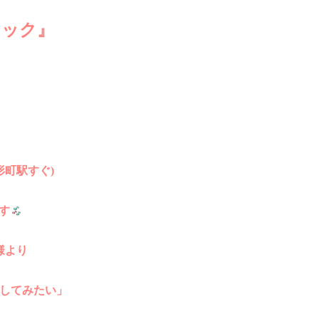
ミック』
形町駅すぐ)
す
様より
してみたい」