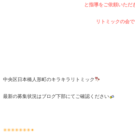
と指導をご依頼いただ
リトミックの会で
中央区日本橋人形町のキラキラリトミック
最新の募集状況はブログ下部にてご確認ください
✳✳✳✳✳✳✳✴