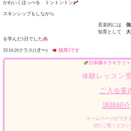
かわいくほっぺを トントントン
スキンシップもしながら
音楽的には
強
知育として
大
を学んだ1日でした
10:20クラス(1才〜)
残席2です
日本橋キラキラリト
体験レッスン
ご入会案
講師紹介
ホームページができ
ぜひご覧ください