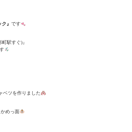
ック』
です
形町駅すぐ)』
す
ャベツを作りました
しかめっ面