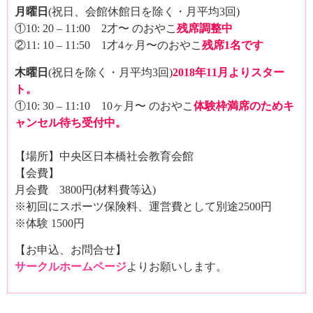
月曜日
(祝日、会館休館日を除く・月平均3回)
①10: 20 – 11:00 2才〜 のおやこ
残席調整中
②11: 10 – 11:50 1才4ヶ月〜のおやこ
残席1名です
木曜日
(祝日を除く・月平均3回)
2018年11月よりスター
ト。
①10: 30 – 11:10 10ヶ月〜 のおやこ
体験枠満席のためキ
ャンセル待ち受付中。
【場所】中央区日本橋社会教育会館
【会費】
月会費 3800円(材料費等込)
※初回にスポーツ保険料、運営費として別途2500円
※体験 1500円
【お申込、お問合せ】
サークルホームページ
よりお願いします。