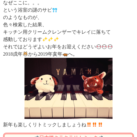
なぜここに。。。
という浴室の謎のサビ
のようなものが、
色々検索した結果、
キッチン用クリームクレンザーでキレイに落ちて
感動しております
それではどうぞよいお年をお迎えください
亥年
へ。
2018戌年
から2019年
新年も楽しくリトミックしましょうね