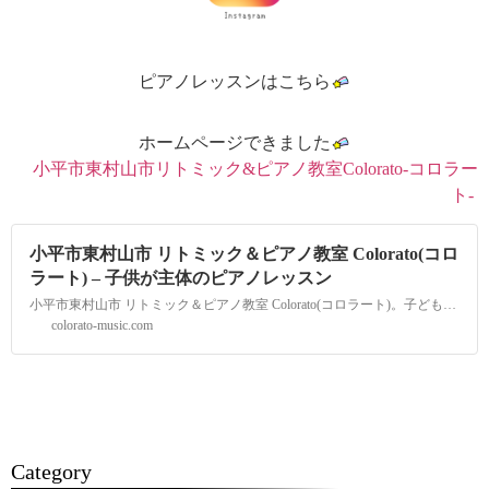
ピアノレッスンはこちら
ホームページできました
小平市東村山市リトミック&ピアノ教室Colorato-コロラー
ト-
小平市東村山市 リトミック＆ピアノ教室 Colorato(コロ
ラート) – 子供が主体のピアノレッスン
小平市東村山市 リトミック＆ピアノ教室 Colorato(コロラート)。子どもたちにありのまま、自分らしい色でいてほしいという願いをこめてつけました。Coloratoではお子さまのありのままを受け止め、お子さまと保護者の思いに寄り添い、おやこのアタッチメント(愛着関係)形成を大切に考える音楽教室です。0才から音楽と共に心を寄せあい学びませんか。
colorato-music.com
Category