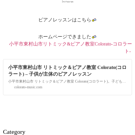
ピアノレッスンはこちら
ホームページできました
小平市東村山市リトミック&ピアノ教室Colorato-コロラー
ト-
小平市東村山市 リトミック＆ピアノ教室 Colorato(コロ
ラート) – 子供が主体のピアノレッスン
小平市東村山市 リトミック＆ピアノ教室 Colorato(コロラート)。子どもたちにありのまま、自分らしい色でいてほしいという願いをこめてつけました。Coloratoではお子さまのありのままを受け止め、お子さまと保護者の思いに寄り添い、おやこのアタッチメント(愛着関係)形成を大切に考える音楽教室です。0才から音楽と共に心を寄せあい学びませんか。
colorato-music.com
Category