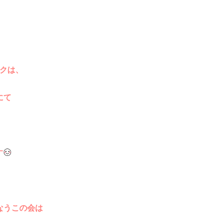
クは、
にて
す
なうこの会は