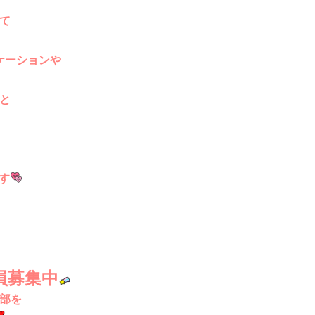
て
ケーションや
と
す
会員募集中
部を