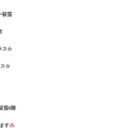
ー荻窪
室
クラス☆
ラス☆
荻窪6階
ます