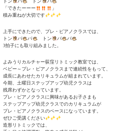
トン
パ
トン
パ
「できたーーー
」
積み重ねが大切です
上手にできたので、プレ・ピアノクラスでは、
トン
パ
パ
トン
パ
パ
3拍子にも取り組みました。
よみうりカルチャー荻窪リトミック教室では、
ベビー～プレ・ピアノクラスまで連続性をもって、
成長にあわせたカリキュラムが組まれています。
今期、土曜日ステップアップ幼児クラスは
残席わずかとなっています。
プレ・ピアノクラスに興味があるお子さまも
ステップアップ幼児クラスでのカリキュラムが
プレ・ピアノクラスのベースになっています。
ぜひご受講ください
造形リトミックでは、