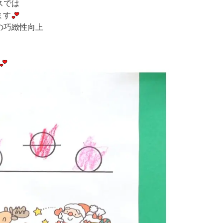
スでは
ます
の巧緻性向上