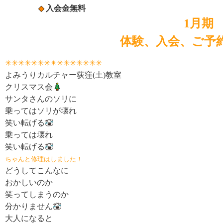
入会金無料
1月期
体験、入会、ご予
✳✳✳✳✳✳✳✴
✳✳✳✳✳✳✳
よみうりカルチャー荻窪(土)教室
クリスマス会
サンタさんのソリに
乗ってはソリが壊れ
笑い転げる
乗っては壊れ
笑い転げる
ちゃんと修理はしました！
どうしてこんなに
おかしいのか
笑ってしまうのか
分かりません
大人になると