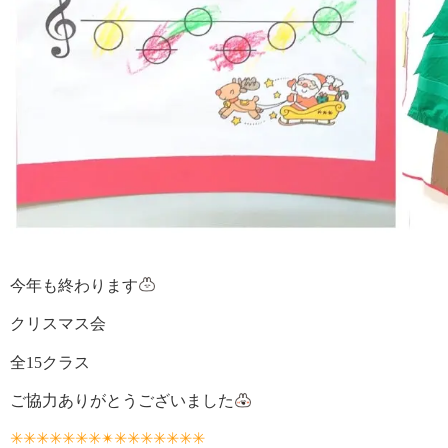
今年も終わります
クリスマス会
全15クラス
ご協力ありがとうございました
✳✳✳✳✳✳✳✴
✳✳✳✳✳✳✳