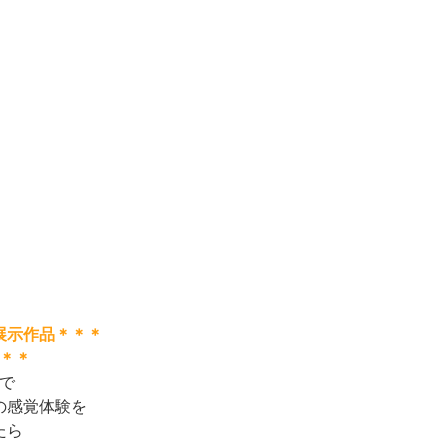
展示作品＊＊＊
＊＊
で
の感覚体験を
たら