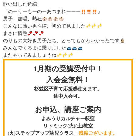
歌い出した途端、
「のーりーもーのーあつまれーーー
」
男子、熱唱、熱狂
こんなに熱い男性陣、初めて見ました
まさに情熱
のりもの大好き男子たち、とってもかわいかったです
みんなでくるまに乗りました
またやってみましょうね
1月期の受講受付中
！
入会金無料！
杉並区子育て応援券使えます。
途中入会可。
お申込、講座ご案内
よみうりカルチャー荻窪
リトミック(火)(土)教室
(火)ステップアップ幼児クラス→
残席ございます。