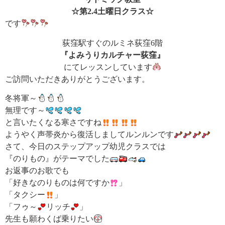
☆第2.4土曜日クラス☆
です
荻窪駅すぐのルミネ荻窪6階
『よみうりカルチャー荻窪』
にてレッスンしています
ご訪問いただきありがとうございます。
冬将軍～
無理です～
と言いたくなる寒さですね
ようやく声帯炎から復活しましてルンルンです
さて、今日のステップアップ幼児クラスでは
『のりもの』がテーマでした
お返事のお歌でも
「好きなのりものは何ですか
」
「タクシー
」
「フゥ～
リッチ
」
先生も願わくば乗りたい