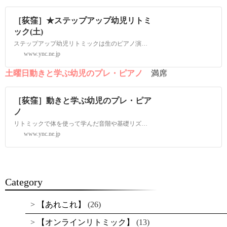
［荻窪］★ステップアップ幼児リトミ
ック(土)
ステップアップ幼児リトミックは生のピアノ演奏にあわせて動く中でリズム感、音感、表現力、創造性を養い、集団活動の中で集中力、協調性を身につけていくクラスです。音楽と共に経験する動きのバリエーションは幼児期に必要な身体作りへとつながります。「
www.ync.ne.jp
土曜日動きと学ぶ幼児のプレ・ピアノ
満席
［荻窪］動きと学ぶ幼児のプレ・ピア
ノ
リトミックで体を使って学んだ音階や基礎リズムを知識化しながら発展させていく少人数制のクラスです。40分のレッスンの中には動いて学ぶ、座って学ぶスタイルをバランスよく取り入れ子ども達の集中力を引き出します。ピアノを弾くのに必要な要素を身につ
www.ync.ne.jp
Category
【あれこれ】
(26)
【オンラインリトミック】
(13)