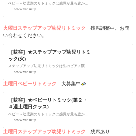
ベビー～幼児期のリトミックは感覚が最も豊かなこの時期にしかできない「感覚」を育てていくためのクラスです。生のピアノ演奏で聴覚を、絵本、ボール、フープ、布などの様々な教材を見て触れて視覚、触覚を刺激していきます。ママと一緒に動く中で伝わるリ
www.ync.ne.jp
火曜日ステップアップ幼児リトミック
残席調整中。お問
い合わせください。
［荻窪］★ステップアップ幼児リトミ
ック(火)
ステップアップ幼児リトミックは生のピアノ演奏にあわせて動く中でリズム感、音感、表現力、創造性を養い、集団活動の中で集中力、協調性を身につけていくクラスです。音楽と共に経験する動きのバリエーションは幼児期に必要な身体作りへとつながります。「
www.ync.ne.jp
土曜日ベビーリトミック
大募集中
［荻窪］★ベビーリトミック(第２・
４週土曜日クラス)
ベビー～幼児期のリトミックは感覚が最も豊かなこの時期にしかできない「感覚」を育てていくためのクラスです。生のピアノ演奏で聴覚を、絵本、ボール、フープ、布などの様々な教材を見て触れて視覚、触覚を刺激していきます。パパママと一緒に動く中で伝わ
www.ync.ne.jp
土曜日ステップアップ幼児リトミック
残席あり