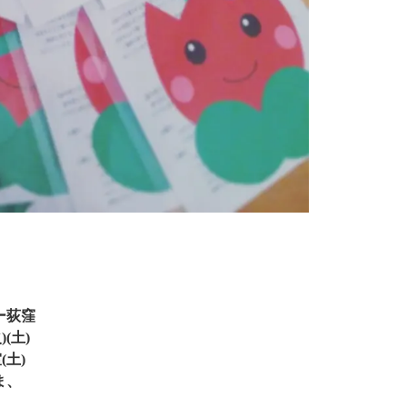
ー荻窪
(土)
土)
ま、