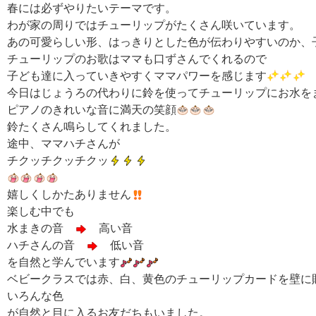
春には必ずやりたいテーマです。
わが家の周りではチューリップがたくさん咲いています。
あの可愛らしい形、はっきりとした色が伝わりやすいのか、
チューリップのお歌はママも口ずさんでくれるので
子ども達に入っていきやすくママパワーを感じます
今日はじょうろの代わりに鈴を使ってチューリップにお水を
ピアノのきれいな音に満天の笑顔
鈴たくさん鳴らしてくれました。
途中、ママハチさんが
チクッチクッチクッ
嬉しくしかたありません
楽しむ中でも
水まきの音
高い音
ハチさんの音
低い音
を自然と学んでいます
ベビークラスでは赤、白、黄色のチューリップカードを壁に
いろんな色
が自然と目に入るお友だちもいました。