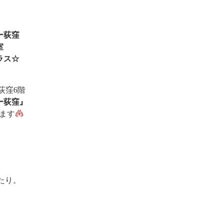
ー荻窪
室
クラス☆
荻窪6階
ー荻窪』
ます
たり。