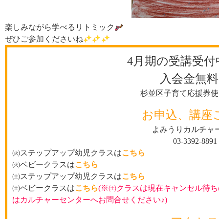
楽しみながら学べるリトミック
ぜひご参加くださいね
4月期の受講受付
入会金無料
杉並区子育て応援券使
お申込、講座
よみうりカルチャ
03-3392-8891
㈫ステップアップ幼児クラスは
こちら
㈫ベビークラスは
こちら
㈯ステップアップ幼児クラスは
こちら
㈯ベビークラスは
こちら
(※㈯クラスは現在
キャンセル待ち
はカルチャーセンターへお問合せください♪)