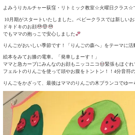
よみうりカルチャー荻窪・リトミック教室☆火曜日クラス☆
10月期がスタートいたしました。ベビークラスでは新しい
ドキドキのお顔
でもママの抱っこで安心しました
りんごがおいしい季節です！「りんごの森へ」をテーマに活
絵本をみてお膝の電車。「発車しまーす！」
ママと急カーブにみんなのお顔もニッコニコ
緊張もほぐれ
フェルトのりんごを使って頭やお腹をトントン！！4分音符
りんごをかざって、最後はママのりんごの木ブランコでゆーら